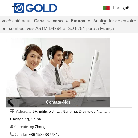
Português
Você está aqui:
Casa
»
caso
»
França
»
Analisador de enxofre
em combustíveis ASTM D4294 e ISO 8754 para a França
Contate-Nos
 Adicione:
9F, Edifício Jintai, Nanping, Distrito de Nan'an,
Chongqing, China
 Gerente:
Ivy Zhang
 Celular:
+86 15823877847