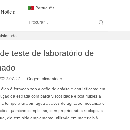
Português
Notícia
Pesquisar
ulsionado
e teste de laboratório de
nado
 2022-07-27 Origem:
alimentado
 óleo é formado sob a ação de asfalto e emulsificante em
rução da estrada com baixa viscosidade e boa fluidez à
lta temperatura em água através de agitação mecânica e
sições químicas complexas, com propriedades reológicas
ua, ela tem sido amplamente utilizada em materiais à