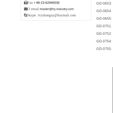

Fax:
+ 86-23-62940030
GD-0653: T

O email:
master@hy-industry.com
GD-0654: 

Skype: ivyzhangzy@hoymail.com
GD-0655: 
GD-0751: t
GD-0752: 
GD-0754: 
GD-0755: 