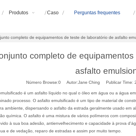
Produtos
Caso
Perguntas frequentes
junto completo de equipamentos de teste de laboratório de asfalto em
onjunto completo de equipamentos d
asfalto emulsio
Número Browse:
0
Autor:Jane Ching Publicar Time:
emulsificado é um asfalto líquido no qual o óleo em água ou a água em
nado processo. O asfalto emulsificado é um tipo de material de const
ra ambiente, dispersando o asfalto da estrada geralmente usado em a
ação química. O asfalto é uma mistura de vários polímeros com compo
evido à sua boa adesão, antienvelhecimento e capacidade à prova d'ág
gua e de vedação, reparo de estradas e assim por muito tempo.