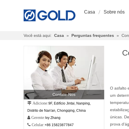
Casa
Sobre nós
Você está aqui:
Casa
»
Perguntas frequentes
»
Con
C
O asfalto 
Contate-Nos
um determi
temperatu
 Adicione:
9F, Edifício Jintai, Nanping,
estabiliz
Distrito de Nan'an, Chongqing, China
únicas. D
 Gerente:
Ivy Zhang
prova d'á
 Celular:
+86 15823877847