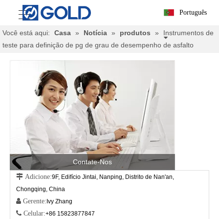
Português
Você está aqui:
Casa
»
Notícia
»
produtos
»
Instrumentos de
teste para definição de pg de grau de desempenho de asfalto
Contate-Nos
 Adicione:
9F, Edifício Jintai, Nanping, Distrito de Nan'an,
Chongqing, China
 Gerente:
Ivy Zhang
 Celular:
+86 15823877847