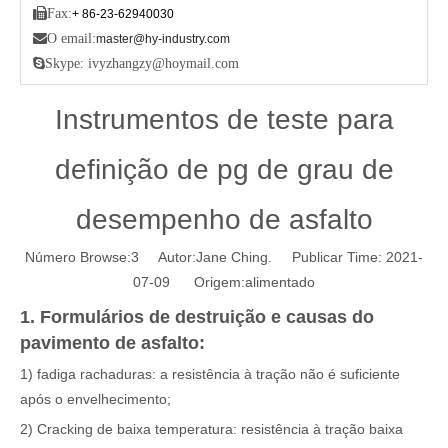

Fax:
+ 86-23-62940030

O email:
master@hy-industry.com

Skype: ivyzhangzy@hoymail.com
Instrumentos de teste para
definição de pg de grau de
desempenho de asfalto
Número Browse:
3
Autor:Jane Ching. Publicar Time: 2021-
07-09 Origem:
alimentado
1. Formulários de destruição e causas do
pavimento de asfalto:
1) fadiga rachaduras: a resistência à tração não é suficiente
após o envelhecimento;
2) Cracking de baixa temperatura: resistência à tração baixa