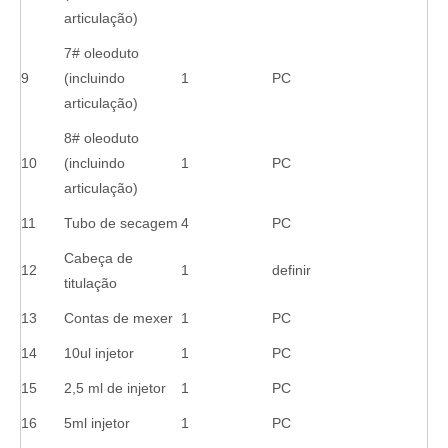
articulação)
7# oleoduto
9
(incluindo
1
PC
articulação)
8# oleoduto
10
(incluindo
1
PC
articulação)
11
Tubo de secagem
4
PC
Cabeça de
12
1
definir
titulação
13
Contas de mexer
1
PC
14
10ul injetor
1
PC
15
2,5 ml de injetor
1
PC
16
5ml injetor
1
PC