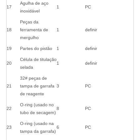
Agulha de aço
17
1
PC
inoxidável
Peças da
18
ferramenta de
1
definir
mergulho
19
Partes do pistão
1
definir
Célula de titulação
20
1
definir
selada
32# peças de
21
tampa de garrafa
3
PC
de reagente
O-ring (usado no
22
8
PC
tubo de secagem)
O-ring (usado na
23
6
PC
tampa da garrafa)