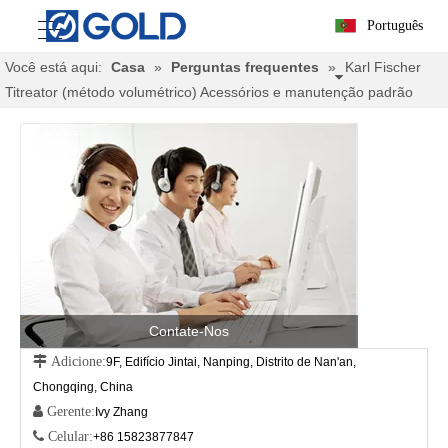
Português
Você está aqui:
Casa
»
Perguntas frequentes
»
Karl Fischer
Titreator (método volumétrico) Acessórios e manutenção padrão
Contate-Nos
 Adicione:
9F, Edifício Jintai, Nanping, Distrito de Nan'an,
Chongqing, China
 Gerente:
Ivy Zhang
 Celular:
+86 15823877847