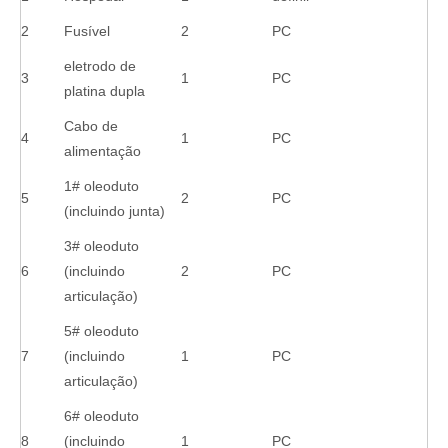
2
Fusível
2
PC
eletrodo de
3
1
PC
platina dupla
Cabo de
4
1
PC
alimentação
1# oleoduto
5
2
PC
(incluindo junta)
3# oleoduto
6
(incluindo
2
PC
articulação)
5# oleoduto
7
(incluindo
1
PC
articulação)
6# oleoduto
8
(incluindo
1
PC