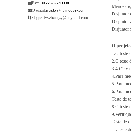

Fax:
+ 86-23-62940030
Menos disj

O email:
master@hy-industry.com
Disjuntor 

Skype: ivyzhangzy@hoymail.com
Disjuntor 
Disjuntor 
O projeto 
1.O teste 
2.O teste
3.40.5kv e
4.Para med
5.Para med
6.Para med
Teste de 
8.O teste 
9.Verifiq
Teste de 
11. teste d