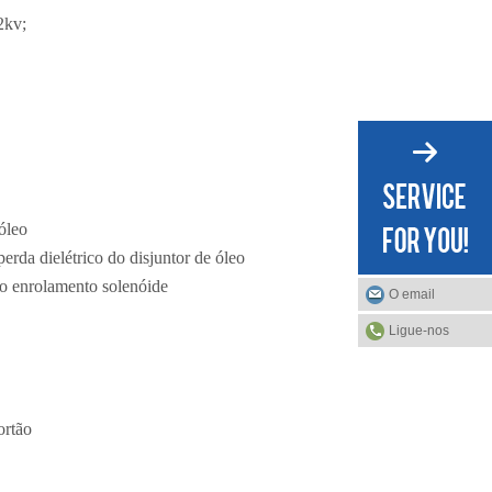
2kv;
óleo
erda dielétrico do disjuntor de óleo
 do enrolamento solenóide
O email
Ligue-nos
ortão