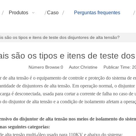
Produtos
Caso
Perguntas frequentes
s são os tipos e itens de teste dos disjuntores de alta tensão?
is são os tipos e itens de teste dos
Número Browse:
0
Autor:Christine Publicar Time: 
r de alta tensão é o equipamento de controle e proteção do sistema de 
ntidade de disjuntores de alta tensão. Em operação normal, o disjuntor de
 carga é desconectada, usada para cortar a corrente de falha no caso de
o do disjuntor de alta tensão e a condição de isolamento afetam a opera
ensivo do disjuntor de alta tensão nos meios de isolamento do siste
nas seguintes categorias:
de alta tensão multi-óleo usado para 110KV e abaixo do sistema;