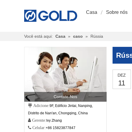
Casa
Sobre nós
Você está aqui:
Casa
»
caso
»
Rússia
Rúss
DEZ
11
Contate-Nos
 Adicione:
9F, Edifício Jintai, Nanping,
Distrito de Nan'an, Chongqing, China
 Gerente:
Ivy Zhang
 Celular:
+86 15823877847