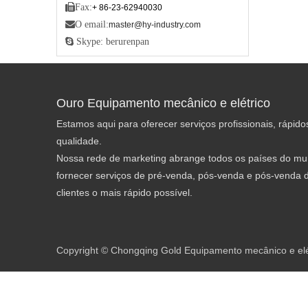

Fax:
+ 86-23-62940030

O email:
master@hy-industry.com
 Skype: berurenpan
Ouro Equipamento mecânico e elétrico
Estamos aqui para oferecer serviços profissionais, rápido
qualidade.
Nossa rede de marketing abrange todos os países do mu
fornecer serviços de pré-venda, pós-venda e pós-venda d
clientes o mais rápido possível.
Copyright © Chongqing Gold Equipamento mecânico e elétr