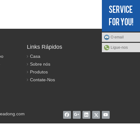
O email
Links Rápidos
Ligue-nos
eo
Casa
o
Sobre nós
Produtos
Contate-Nos
eadong.com