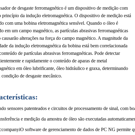
isador de desgaste ferromagnético é um dispositivo de medição com
 princípio da indução eletromagnética. O dispositivo de medição está
do com uma bobina eletromagnética sensível. Quando o óleo é
do em um campo magnético, as partículas abrasivas ferromagnéticas
o causarão alterações na força do campo magnético. A magnitude da
idade da indução eletromagnética da bobina está bem correlacionada
onteúdo de partículas abrasivas ferromagnéticas. Pode detectar
ientemente e rapidamente o conteúdo de aparas de metal
gnético em óleo lubrificante, óleo hidráulico e graxa, determinando
a condição de desgaste mecânico.
cterísticas:
do sensores patenteados e circuitos de processamento de sinal, com boa 
ransferência e medição da amostra de óleo são executadas automaticam
ccompanyi
O software de gerenciamento de dados de PC NG permite qu