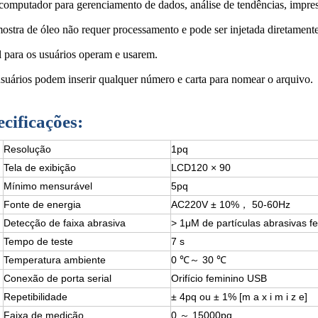
 computador para gerenciamento de dados, análise de tendências, impres
ostra de óleo não requer processamento e pode ser injetada diretamente
l para os usuários operam e usarem.
usuários podem inserir qualquer número e carta para nomear o arquivo.
cificações:
Resolução
1pq
Tela de exibição
LCD120 × 90
Mínimo mensurável
5pq
Fonte de energia
AC220V ± 10%， 50-60Hz
Detecção de faixa abrasiva
> 1μM de partículas abrasivas f
Tempo de teste
7 s
Temperatura ambiente
0 ℃～ 30 ℃
Conexão de porta serial
Orifício feminino USB
Repetibilidade
± 4pq ou ± 1% [m a x i m i z e]
Faixa de medição
0 ～ 15000pq