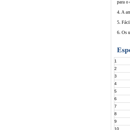
para o
4. A am
5. Fáci
6. Os 
Espe
1
2
3
4
5
6
7
8
9
10