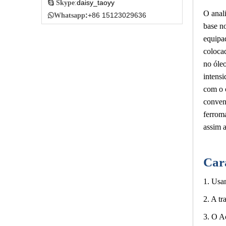
daisy_taoyy

Skype
:
O anal
:
+86 15123029636

Whatsapp
base no
equipa
coloca
no óle
intens
com o c
conven
ferroma
assim 
Cara
1. Usan
2. A t
3. O A