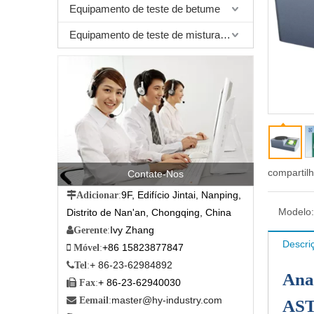
Equipamento de teste de betume
Equipamento de teste de mistura betuminosa
compartil
Contate-Nos
9F, Edifício Jintai, Nanping,

Adicionar
:
Modelo:
Distrito de Nan'an, Chongqing, China
Ivy Zhang

Gerente
:
Descri
+86 15823877847

Móvel
:
+ 86-23-62984892

Tel
:
Ana
+ 86-23-62940030

Fax
:
master@hy-industry.com

Eemail
:
AST