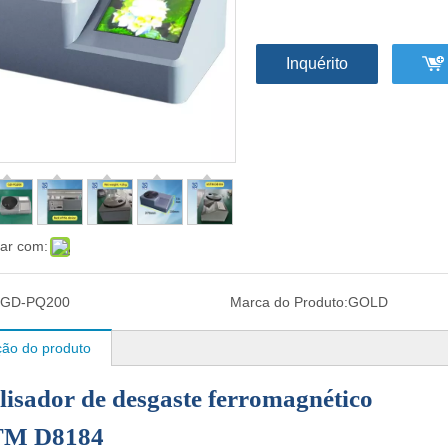
Inquérito
har com:
GD-PQ200
Marca do Produto:
GOLD
ção do produto
lisador de desgaste ferromagnético
M D8184