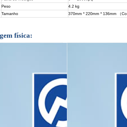
Peso
4.2 kg
Tamanho
370mm * 220mm * 136mm （Comp
gem física: