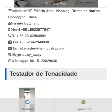
Contate-Nos
9F, Edifício Jintai, Nanping, Distrito de Nan'an,

Adicionar
:
Chongqing, China
Ivy Zhang

Gerente
:
+86 15823877847

Móvel
:
+ 86-23-62984892

Tel
:
+ 86-23-62940030

Fax
:
master@hy-industry.com

Eemail
:
daisy_taoyy

Skype
:
:
+86 15123029636

Whatsapp
Testador de Tenacidade
O email
Ligue-nos