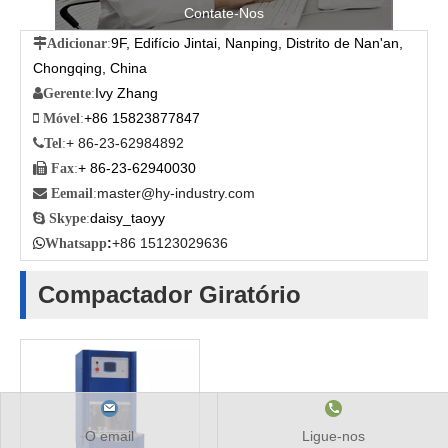
Contate-Nos
9F, Edifício Jintai, Nanping, Distrito de Nan'an,

Adicionar
:
Chongqing, China
Ivy Zhang

Gerente
:
+86 15823877847

Móvel
:
+ 86-23-62984892

Tel
:
+ 86-23-62940030

Fax
:
master@hy-industry.com

Eemail
:
daisy_taoyy

Skype
:
:
+86 15123029636

Whatsapp
Compactador Giratório
O email
Ligue-nos