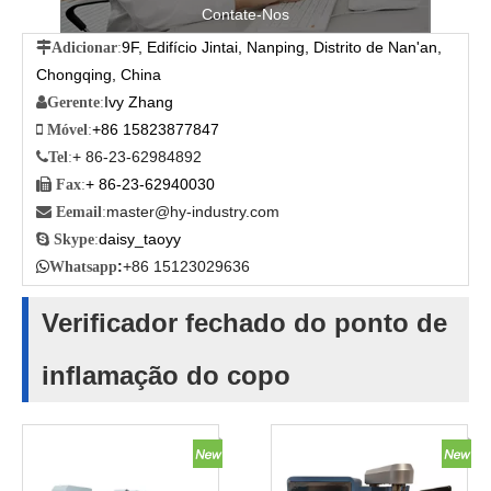
Contate-Nos
9F, Edifício Jintai, Nanping, Distrito de Nan'an,

Adicionar
:
Chongqing, China
Ivy Zhang

Gerente
:
+86 15823877847

Móvel
:
+ 86-23-62984892

Tel
:
+ 86-23-62940030

Fax
:
master@hy-industry.com

Eemail
:
daisy_taoyy

Skype
:
:
+86 15123029636

Whatsapp
Verificador fechado do ponto de
inflamação do copo