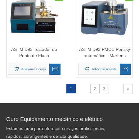
ASTM D93 Testador de
ASTM D93 PMCC Pensky
Ponto de Flash
automático - Martens
ATMATICATATIC PMCC
fechou o testador de
ponto de flash da xícara
Adicionar a cesta
Adicionar a cesta
1
2
3
»
Ouro Equipamento mecânico e elétrico
Estamos aqui para oferecer serviços profissionais,
rápidos, abrangentes e de alta qualidade.