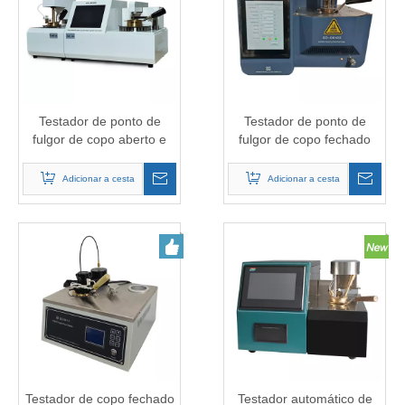
Testador de ponto de
Testador de ponto de
fulgor de copo aberto e
fulgor de copo fechado
copo fechado totalmente
automático ASTM D93
automático
Adicionar a cesta
Adicionar a cesta
Testador de copo fechado
Testador automático de