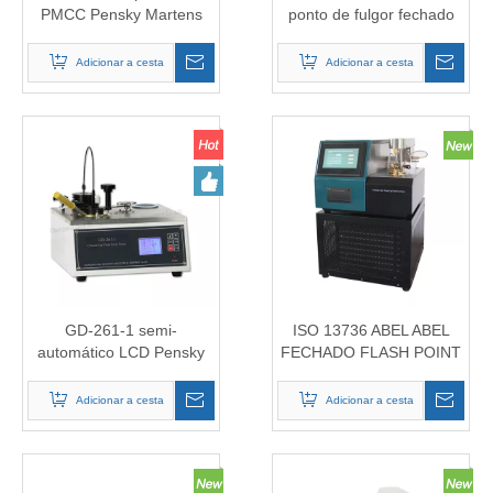
PMCC Pensky Martens
ponto de fulgor fechado
ASTM D93
ASTM D56 (método de
copo fechado com
Adicionar a cesta
Adicionar a cesta
etiqueta)
GD-261-1 semi-
ISO 13736 ABEL ABEL
automático LCD Pensky
FECHADO FLASH POINT
Martens fechou o
TESTER
equipamento de teste de
Adicionar a cesta
Adicionar a cesta
ponto de flash da xícara