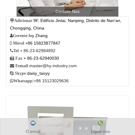
Contate-Nos
9F, Edifício Jintai, Nanping, Distrito de Nan'an,

Adicionar
:
Chongqing, China
Ivy Zhang

Gerente
:
+86 15823877847

Móvel
:
+ 86-23-62984892

Tel
:
+ 86-23-62940030

Fax
:
master@hy-industry.com

Eemail
:
daisy_taoyy

Skype
:
:
+86 15123029636

Whatsapp
O email
Ligue-nos