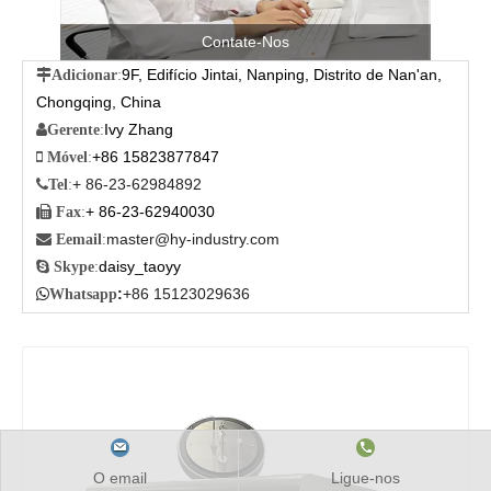
Contate-Nos
9F, Edifício Jintai, Nanping, Distrito de Nan'an,

Adicionar
:
Chongqing, China
Ivy Zhang

Gerente
:
+86 15823877847

Móvel
:
+ 86-23-62984892

Tel
:
+ 86-23-62940030

Fax
:
master@hy-industry.com

Eemail
:
daisy_taoyy

Skype
:
:
+86 15123029636

Whatsapp
O email
Ligue-nos