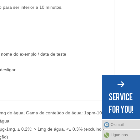
para ser inferior a 10 minutos.
 / nome do exemplo / data de teste
esligar.
mg de água; Gama de conteúdo de água: 1ppm-100%
 água.
O email
μg-1mg, ± 0,2%; > 1mg de água, <± 0,3% (excluindo
Ligue-nos
eção)