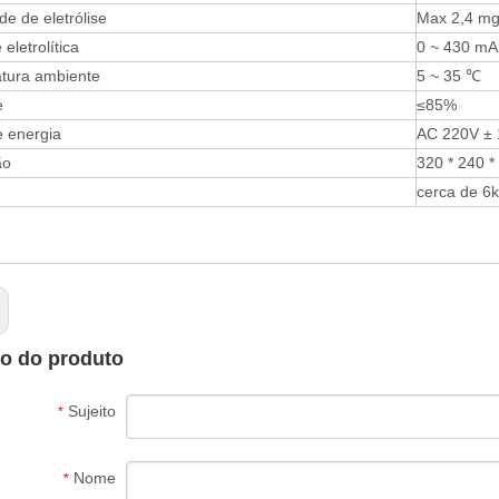
de de eletrólise
Max 2,4 mg
eletrolítica
0 ~ 430 mA
tura ambiente
5 ~ 35 ℃
e
≤85%
e energia
AC 220V ±
ão
320 * 240 
cerca de 6k
to do produto
Sujeito
*
Nome
*