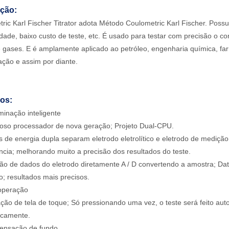
ução:
ric Karl Fischer Titrator adota Método Coulometric Karl Fischer. Possu
lidade, baixo custo de teste, etc. É usado para testar com precisão o 
e gases. E é amplamente aplicado ao petróleo, engenharia química, farm
ção e assim por diante.
os:
minação inteligente
oso processador de nova geração; Projeto Dual-CPU.
s de energia dupla separam eletrodo eletrolítico e eletrodo de mediç
ência; melhorando muito a precisão dos resultados do teste.
ão de dados do eletrodo diretamente A / D convertendo a amostra; Data 
o; resultados mais precisos.
 operação
ção de tela de toque; Só pressionando uma vez, o teste será feito aut
icamente.
ensação de fundo