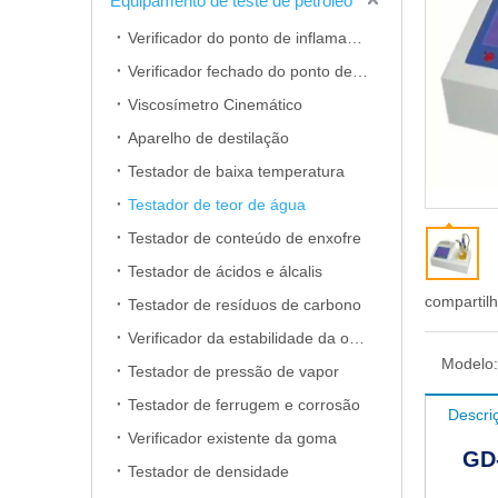
Equipamento de teste de petróleo
Verificador do ponto de inflamação do copo aberto
Verificador fechado do ponto de inflamação do copo
Viscosímetro Cinemático
Aparelho de destilação
Testador de baixa temperatura
Testador de teor de água
Testador de conteúdo de enxofre
Testador de ácidos e álcalis
compartil
Testador de resíduos de carbono
Verificador da estabilidade da oxidação
Modelo:
Testador de pressão de vapor
Testador de ferrugem e corrosão
Descri
Verificador existente da goma
GD
Testador de densidade