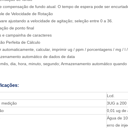
e compensação de fundo atual. O tempo de espera pode ser encurtado 
ole de Velocidade de Rotação
ware ajustando a velocidade de agitação; seleção entre 0 a 36.
cação de ponto final
s e campainha de caracteres
ão Perfeita de Cálculo
ir automaticamente, calcular, imprimir ug / ppm / porcentagens / mg / l
azenamento automático de dados de data
 mês, dia, hora, minuto, segundo; Armazenamento automático quando d
ficações:
Lcd.
e medição
3UG a 200 
ão
0,01 ug de
o
Água de 10
erro de inj