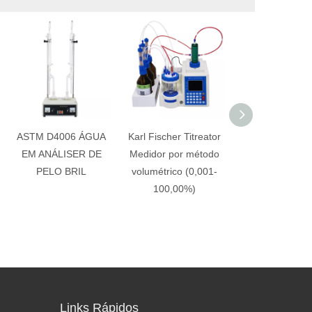
ASTM D4006 ÁGUA
Karl Fischer Titreator
Karl Fische
EM ANÁLISER DE
Medidor por método
automático Fis
PELO BRIL
volumétrico (0,001-
Volumétrico Te
100,00%)
Titrador Analisa
umidade
0,001%-10
Links Rápidos