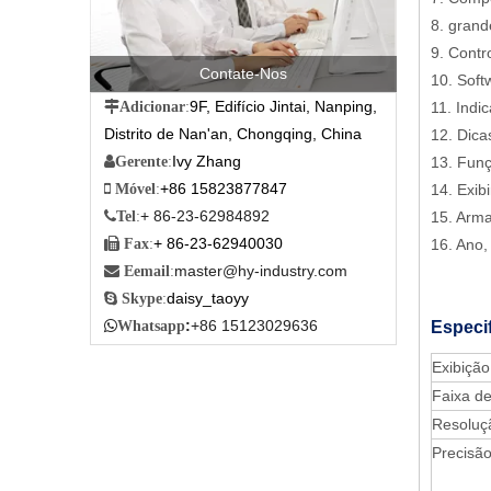
8. grand
9. Contr
Contate-Nos
10. Soft
9F, Edifício Jintai, Nanping,
11. Indi

Adicionar
:
Distrito de Nan'an, Chongqing, China
12. Dica
Ivy Zhang
13. Funç

Gerente
:
+86 15823877847
14. Exib

Móvel
:
+ 86-23-62984892
15. Arm

Tel
:
+ 86-23-62940030
16. Ano,

Fax
:
master@hy-industry.com

Eemail
:
daisy_taoyy

Skype
:
:
+86 15123029636
Especi

Whatsapp
Exibição
Faixa d
Resoluç
Precisã