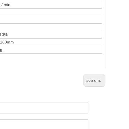
 / min
 10%
* 180mm
g.
sob um: