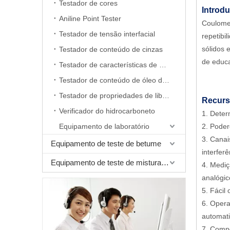
Testador de cores
Introd
Aniline Point Tester
Coulomet
Testador de tensão interfacial
repetibi
sólidos 
Testador de conteúdo de cinzas
de educa
Testador de características de espuma
Testador de conteúdo de óleo de cera
Testador de propriedades de liberação de ar
Recurs
Verificador do hidrocarboneto
1. Deter
Equipamento de laboratório
2. Poder
3. Canai
Equipamento de teste de betume
interfer
Equipamento de teste de mistura betuminosa
4. Mediç
analógic
5. Fácil
6. Opera
automat
7. Comp