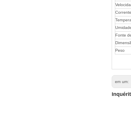
Velocida
Corrente 
Tempera
Umidad
Fonte d
Dimens
Peso
em um:
Inquéri