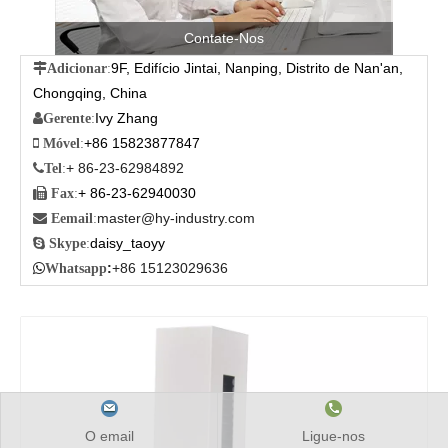
Contate-Nos
9F, Edifício Jintai, Nanping, Distrito de Nan'an,

Adicionar
:
Chongqing, China
Ivy Zhang

Gerente
:
+86 15823877847

Móvel
:
+ 86-23-62984892

Tel
:
+ 86-23-62940030

Fax
:
master@hy-industry.com

Eemail
:
daisy_taoyy

Skype
:
:
+86 15123029636

Whatsapp
O email
Ligue-nos