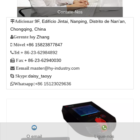
Contate-Nos
9F, Edifício Jintai, Nanping, Distrito de Nan'an,

Adicionar
:
Chongqing, China
Ivy Zhang

Gerente
:
+86 15823877847

Móvel
:
+ 86-23-62984892

Tel
:
+ 86-23-62940030

Fax
:
master@hy-industry.com

Eemail
:
daisy_taoyy

Skype
:
:
+86 15123029636

Whatsapp
O email
Ligue-nos