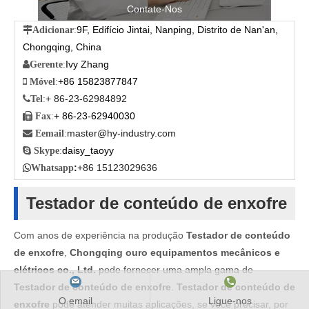
Contate-Nos
9F, Edifício Jintai, Nanping, Distrito de Nan'an,

Adicionar
:
Chongqing, China
Ivy Zhang

Gerente
:
+86 15823877847

Móvel
:
+ 86-23-62984892

Tel
:
+ 86-23-62940030

Fax
:
master@hy-industry.com

Eemail
:
daisy_taoyy

Skype
:
:
+86 15123029636

Whatsapp
Testador de conteúdo de enxofre
Com anos de experiência na produção
Testador de conteúdo
de enxofre
,
Chongqing ouro equipamentos mecânicos e
elétricos co., Ltd.
pode fornecer uma ampla gama de
Testador de conteúdo de enxofre
.
Testador de conteúdo de
O email
Ligue-nos
enxofre
pode atender muitas aplicações, se você precisar, por