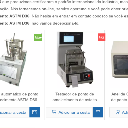
6
que produzimos certificaram o padrão internacional da indústria, 
ação. Nós fornecemos on-line, serviço oportuno e você pode obter ori
ento ASTM D36
. Não hesite em entrar em contato conosco se você e
ento ASTM D36
, não vamos decepcioná-lo.
 automático de ponto
Testador de ponto de
Anel de 
lecimento ASTM D36
amolecimento de asfalto
de ponto
lho de anel e bola)
Automático GD-2806H
icionar a cesta
Adicionar a cesta
Adi