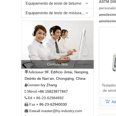
ASTM D3
Equipamento de teste de betume
personaliz
Equipamento de teste de mistura betuminosa
amolecim
amolecim
Contate-Nos
9F, Edifício Jintai, Nanping,

Adicionar
:
Distrito de Nan'an, Chongqing, China
Ivy Zhang
Testador

Gerente
:
de amo
+86 15823877847

Móvel
:
(apare
+ 86-23-62984892

Tel
:
Ad
+ 86-23-62940030

Fax
:
master@hy-industry.com

Eemail
: