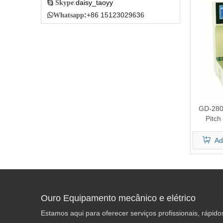
daisy_taoyy

Skype
:
:
+86 15123029636

Whatsapp
GD-280
Pitch
Softenin
Ap
Ad
Ouro Equipamento mecânico e elétrico
Estamos aqui para oferecer serviços profissionais, rápido