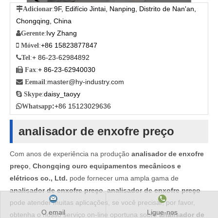
9F, Edifício Jintai, Nanping, Distrito de Nan'an,

Adicionar
:
Chongqing, China
Ivy Zhang

Gerente
:
+86 15823877847

Móvel
:
+ 86-23-62984892

Tel
:
+ 86-23-62940030

Fax
:
master@hy-industry.com

Eemail
:
daisy_taoyy

Skype
:
:
+86 15123029636

Whatsapp
analisador de enxofre preço
Com anos de experiência na produção
analisador de enxofre
preço
,
Chongqing ouro equipamentos mecânicos e
elétricos co., Ltd.
pode fornecer uma ampla gama de
analisador de enxofre preço
.
analisador de enxofre preço
pode atender muitas aplicações, se você precisar, por favor,
O email
Ligue-nos
obtenha o nosso serviço on-line oportuna sobre
analisador de