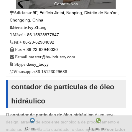
Contate-Nos
9F, Edifício Jintai, Nanping, Distrito de Nan'an,

Adicionar
:
Chongqing, China
Ivy Zhang

Gerente
:
+86 15823877847

Móvel
:
+ 86-23-62984892

Tel
:
+ 86-23-62940030

Fax
:
master@hy-industry.com

Eemail
:
daisy_taoyy

Skype
:
:
+86 15123029636

Whatsapp
contador de partículas de óleo
hidráulico
O
contador de partículas de óleo hidráulico
é um novo
design, através de excelente tecnologia de processamento e
O email
Ligue-nos
matérias-primas de alta qualidade, o desempenho de
contador