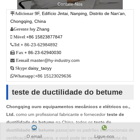
Contate-Nos
9F, Edifício Jintai, Nanping, Distrito de Nan'an,

Adicionar
:
Chongqing, China
Ivy Zhang

Gerente
:
+86 15823877847

Móvel
:
+ 86-23-62984892

Tel
:
+ 86-23-62940030

Fax
:
master@hy-industry.com

Eemail
:
daisy_taoyy

Skype
:
:
+86 15123029636

Whatsapp
teste de ductilidade do betume
Chongqing ouro equipamentos mecânicos e elétricos co.,
Ltd.
como um profissional fabricante e fornecedor
teste de
ductilidade do betume
na China, todos os
teste de
ductilidade do betume
passaram os padrões internacionais de
O email
Ligue-nos
certificação da indústria, e você pode ter certeza absoluta da