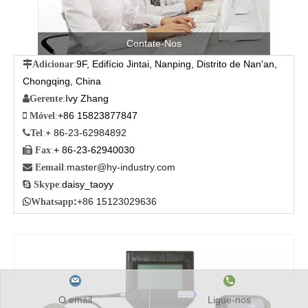
Contate-Nos
9F, Edifício Jintai, Nanping, Distrito de Nan'an,

Adicionar
:
Chongqing, China
Ivy Zhang

Gerente
:
+86 15823877847

Móvel
:
+ 86-23-62984892

Tel
:
+ 86-23-62940030

Fax
:
master@hy-industry.com

Eemail
:
daisy_taoyy

Skype
:
:
+86 15123029636

Whatsapp
O email
Ligue-nos