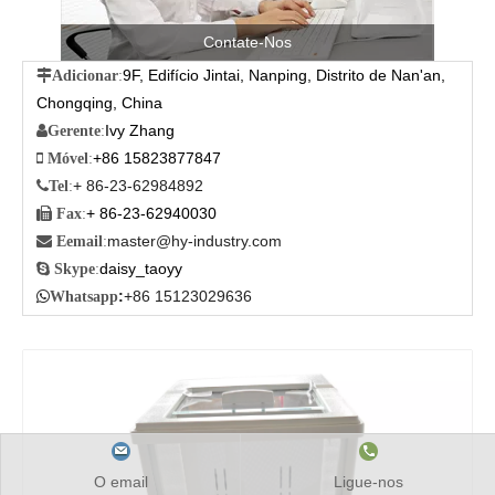
Contate-Nos
9F, Edifício Jintai, Nanping, Distrito de Nan'an,

Adicionar
:
Chongqing, China
Ivy Zhang

Gerente
:
+86 15823877847

Móvel
:
+ 86-23-62984892

Tel
:
+ 86-23-62940030

Fax
:
master@hy-industry.com

Eemail
:
daisy_taoyy

Skype
:
:
+86 15123029636

Whatsapp
O email
Ligue-nos