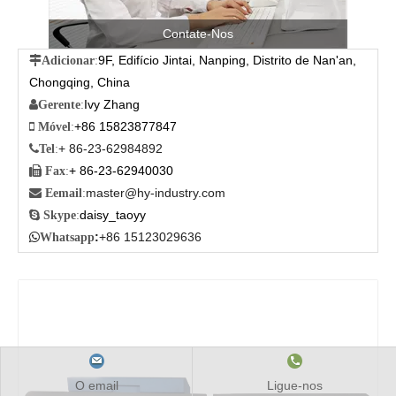
Contate-Nos
9F, Edifício Jintai, Nanping, Distrito de Nan'an,

Adicionar
:
Chongqing, China
Ivy Zhang

Gerente
:
+86 15823877847

Móvel
:
+ 86-23-62984892

Tel
:
+ 86-23-62940030

Fax
:
master@hy-industry.com

Eemail
:
daisy_taoyy

Skype
:
:
+86 15123029636

Whatsapp
O email
Ligue-nos