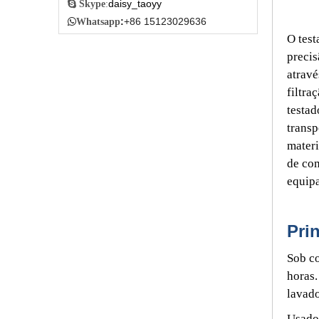
daisy_taoyy

Skype
:
:
+86 15123029636

Whatsapp
O test
precis
atravé
filtra
testad
transp
materi
de com
equip
Pri
Sob co
horas.
lavado
Usado