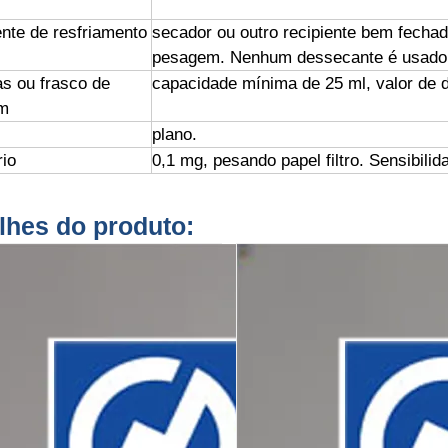
ente de resfriamento
secador ou outro recipiente bem fechado
pesagem. Nenhum dessecante é usado
as ou frasco de
capacidade mínima de 25 ml, valor de d
m
plano.
rio
0,1 mg, pesando papel filtro. Sensibil
lhes do produto: