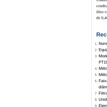
combus
óleo c
de 0,
Rec
Norm
Equi
Modo
PT10
Méto
Méto
Faix
diâm
Filt
Unid
Elem