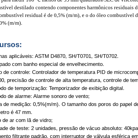
tível destilado contendo componentes harmônicos residuais d
ombustível residual é de 0,5% (m/m), e o do óleo combustível 
40% (m/m).
ursos:
as aplicáveis: ASTM D4870, SH/T0701, SH/T0702.
pado com banho especial de envelhecimento.
 de controle: Controlador de temperatura PID de microcom
0, precisão de controle de alta temperatura, controle de t
do de temporização: Temporizador de exibição digital.
do de alarme: Alarme sonoro de vento;
a de medição: 0,5%(m/m). O tamanho dos poros do papel de f
etro é 47 mm.
ro de ar com lã de vidro;
ade de teste: 2 unidades, pressão de vácuo absoluto: 40kpa
ento filtrante padrão, com interruptor de válvula esférica 