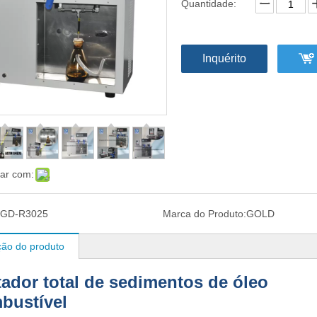
Quantidade:
Inquérito
har com:
GD-R3025
Marca do Produto:
GOLD
ção do produto
tador total de sedimentos de óleo
bustível