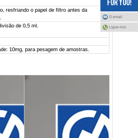
, resfriando o papel de filtro antes da
.
O email
ivisão de 0,5 ml.
Ligue-nos
idade: 10mg, para pesagem de amostras.