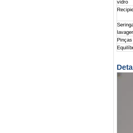
vidro
Recipi
Sering
lavage
Pinças
Equilíb
Deta