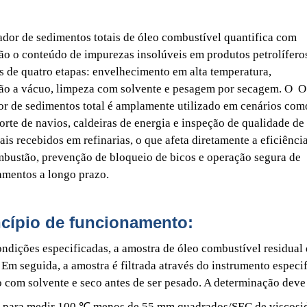
ador de sedimentos totais de óleo combustível quantifica com
ão o conteúdo de impurezas insolúveis em produtos petrolífero
s de quatro etapas: envelhecimento em alta temperatura,
ção a vácuo, limpeza com solvente e pesagem por secagem. O O
or de sedimentos total é amplamente utilizado em cenários com
orte de navios, caldeiras de energia e inspeção de qualidade de
ais recebidos em refinarias, o que afeta diretamente a eficiênci
bustão, prevenção de bloqueio de bicos e operação segura de
amentos a longo prazo.
ncípio de funcionamento:
ndições especificadas, a amostra de óleo combustível residual
 Em seguida, a amostra é filtrada através do instrumento especif
 com solvente e seco antes de ser pesado. A determinação deve 
 para medir 100 ℃ menos de 55 mm quadrados/SEC de viscosida