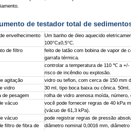
riamento.
rumento de testador total de sedimento
de envelhecimento
Um banho de óleo aquecido eletricame
100°C±0,5°C.
o de filtro
feito de latão com bobina de vapor de c
garrafa térmica.
controlar a temperatura de 110 ℃ a +/
risco de incêndio ou explosão.
de agitação
vidro ou teflon, com cerca de 150 mm 
e vidro
30 ml, tipo boca baixa ou cônica. 50ml,
a de pesagem
rolha de vidro arenosa moída, número,
de vácuo
você pode fornecer regras de 40 kPa m
(vácuo de 61,3 kPa).
e vácuo
pode registrar regras de pressão absol
e filtro de fibra de
diâmetro nominal 0,0016 mm, diâmetro