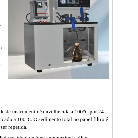
s
o
a
 deste instrumento é envelhecida a 100°C por 24
icado a 100°C. O sedimento total no papel filtro é
ser repetida.
de residual de óleo combustível e óleo