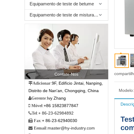
Equipamento de teste de betume
Equipamento de teste de mistura betuminosa
compartil
Contate-Nos
9F, Edifício Jintai, Nanping,

Adicionar
:
Modelo:
Distrito de Nan'an, Chongqing, China
Ivy Zhang

Gerente
:
Descri
+86 15823877847

Móvel
:
+ 86-23-62984892

Tel
:
Tes
+ 86-23-62940030

Fax
:
com
master@hy-industry.com

Eemail
: